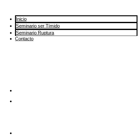
Inicio
Seminario ser Tímido
Seminario Ruptura
Contacto
Inicio
Seminario
Encontrar
una pareja
Seminario