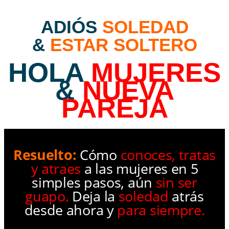
ADIÓS
SOLEDAD
&
ESTAR SOLTERO
HOLA
MUJERES
&
NUEVA
PAREJA
Resuelto:
Cómo
conoces, tratas
y atraes
a las mujeres en 5
simples pasos, aún
sin ser
guapo.
Deja la
soledad
atrás
desde ahora y
para siempre.