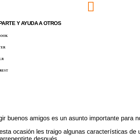
ARTE Y AYUDA A OTROS
BOOK
TER
LR
EREST
gir buenos amigos es un asunto importante para no
esta ocasión les traigo algunas características de
 arrepentirte después.