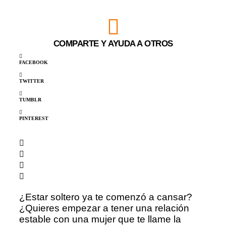
COMPARTE Y AYUDA A OTROS
FACEBOOK
TWITTER
TUMBLR
PINTEREST
¿Estar soltero ya te comenzó a cansar?
¿Quieres empezar a tener una relación
estable con una mujer que te llame la