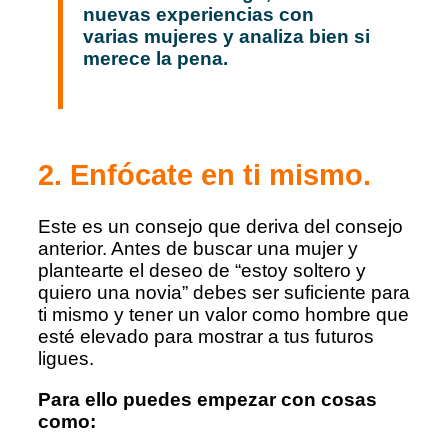
nuevas experiencias con
varias mujeres y analiza bien si
merece la pena.
2. Enfócate en ti mismo.
Este es un consejo que deriva del consejo
anterior. Antes de buscar una mujer y
plantearte el deseo de “estoy soltero y
quiero una novia” debes ser suficiente para
ti mismo y tener un valor como hombre que
esté elevado para mostrar a tus futuros
ligues.
Para ello puedes empezar con cosas
como: