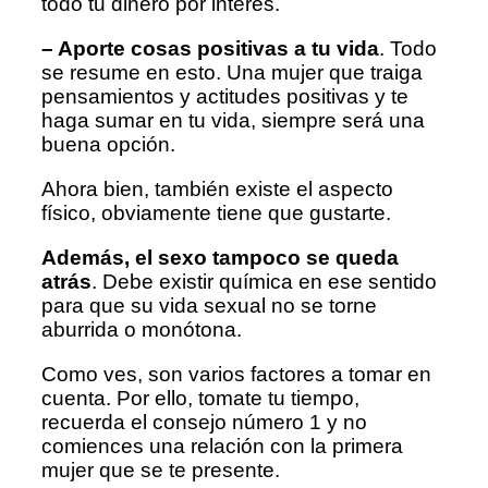
todo tu dinero por interés.
– Aporte cosas positivas a tu vida
. Todo
se resume en esto. Una mujer que traiga
pensamientos y actitudes positivas y te
haga sumar en tu vida, siempre será una
buena opción.
Ahora bien, también existe el aspecto
físico, obviamente tiene que gustarte.
Además, el sexo tampoco se queda
atrás
. Debe existir química en ese sentido
para que su vida sexual no se torne
aburrida o monótona.
Como ves, son varios factores a tomar en
cuenta. Por ello, tomate tu tiempo,
recuerda el consejo número 1 y no
comiences una relación con la primera
mujer que se te presente.