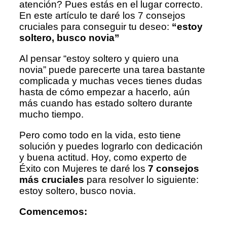
atención? Pues estás en el lugar correcto.
En este artículo te daré los 7 consejos
cruciales para conseguir tu deseo:
“estoy
soltero, busco novia”
Al pensar “estoy soltero y quiero una
novia” puede parecerte una tarea bastante
complicada y muchas veces tienes dudas
hasta de cómo empezar a hacerlo, aún
más cuando has estado soltero durante
mucho tiempo.
Pero como todo en la vida, esto tiene
solución y puedes lograrlo con dedicación
y buena actitud. Hoy, como experto de
Éxito con Mujeres te daré los
7 consejos
más cruciales
para resolver lo siguiente:
estoy soltero, busco novia.
Comencemos: