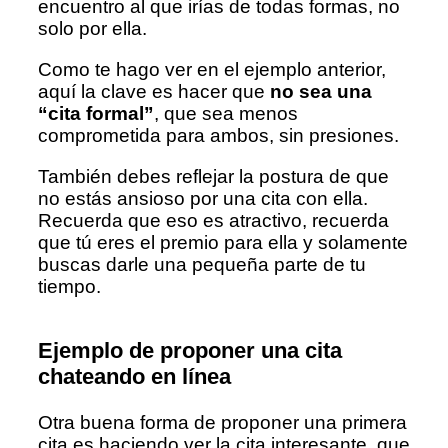
encuentro al que irías de todas formas, no
solo por ella.
Como te hago ver en el ejemplo anterior,
aquí la clave es hacer que
no sea una
“cita formal”
, que sea menos
comprometida para ambos, sin presiones.
También debes reflejar la postura de que
no estás ansioso por una cita con ella.
Recuerda que eso es atractivo, recuerda
que tú eres el premio para ella y solamente
buscas darle una pequeña parte de tu
tiempo.
Ejemplo de proponer una cita
chateando en línea
Otra buena forma de proponer una primera
cita es haciendo ver la cita interesante, que