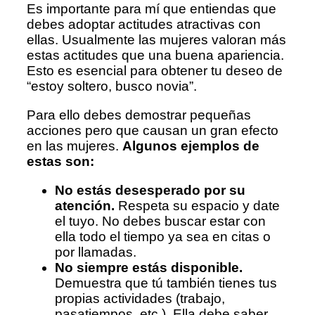
Es importante para mí que entiendas que
debes adoptar actitudes atractivas con
ellas. Usualmente las mujeres valoran más
estas actitudes que una buena apariencia.
Esto es esencial para obtener tu deseo de
“estoy soltero, busco novia”.
Para ello debes demostrar pequeñas
acciones pero que causan un gran efecto
en las mujeres.
Algunos ejemplos de
estas son:
No estás desesperado por su
atención.
Respeta su espacio y date
el tuyo. No debes buscar estar con
ella todo el tiempo ya sea en citas o
por llamadas.
No siempre estás disponible.
Demuestra que tú también tienes tus
propias actividades (trabajo,
pasatiempos, etc.). Ella debe saber